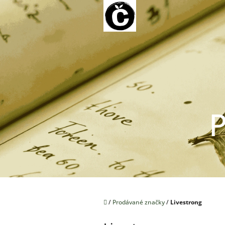
Přejít
na
obsah
P
Domů
/
Prodávané značky
/
Livestrong