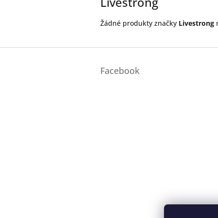
Livestrong
Žádné produkty značky
Livestrong
n
Z
á
Facebook
p
a
t
í