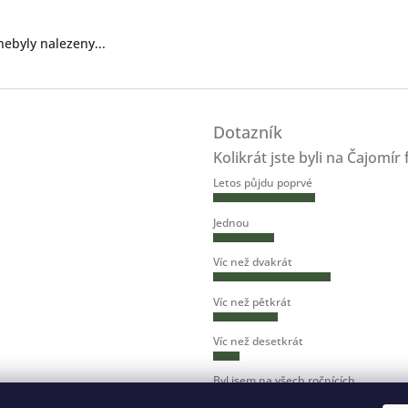
ebyly nalezeny...
Dotazník
Kolikrát jste byli na Čajomír 
Letos půjdu poprvé
Jednou
Víc než dvakrát
Víc než pětkrát
Víc než desetkrát
Byl jsem na všech ročnících