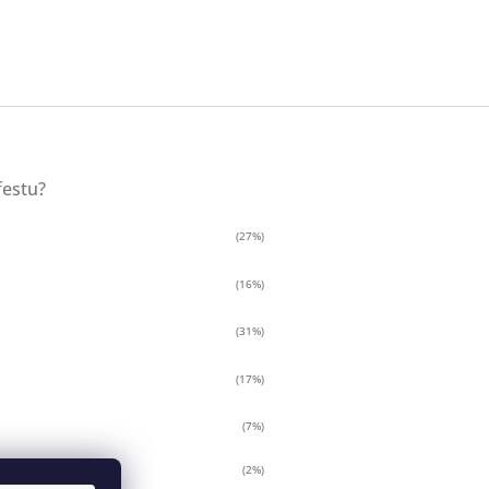
festu?
(27%)
(16%)
(31%)
(17%)
(7%)
(2%)