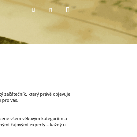
Nákupní
Hledat
Přihlášení
košík
tý začátečník, který právě objevuje
u pro vás.
sobené všem věkovým kategoriím a
ečnými čajovými experty – každý u