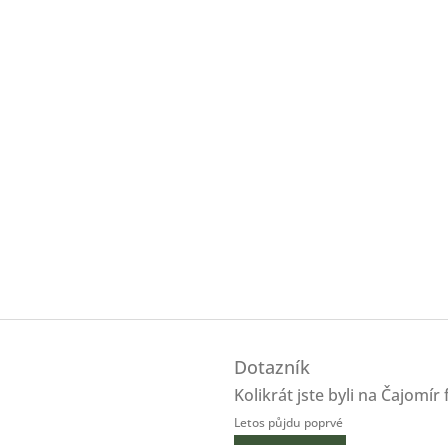
v
l
á
d
a
c
í
p
r
v
k
y
v
ý
p
i
s
u
Dotazník
Kolikrát jste byli na Čajomír 
Letos půjdu poprvé