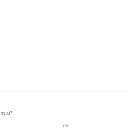
festu?
(27%)