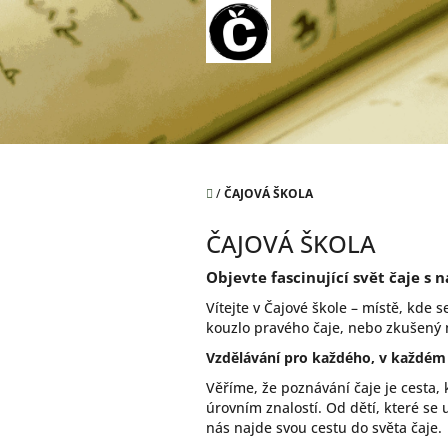
Přejít
na
obsah
Domů
/
ČAJOVÁ ŠKOLA
ČAJOVÁ ŠKOLA
Objevte fascinující svět čaje s 
Vítejte v Čajové škole – místě, kde 
kouzlo pravého čaje, nebo zkušený mi
Vzdělávání pro každého, v každém
Věříme, že poznávání čaje je cesta
úrovním znalostí. Od dětí, které se 
nás najde svou cestu do světa čaje.