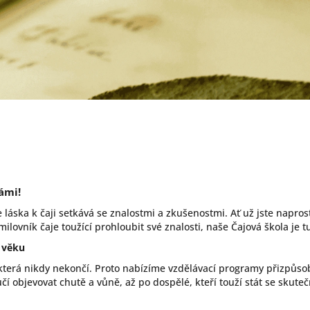
námi!
se láska k čaji setkává se znalostmi a zkušenostmi. Ať už jste napros
lovník čaje toužící prohloubit své znalosti, naše Čajová škola je t
 věku
, která nikdy nekončí. Proto nabízíme vzdělávací programy přizpů
učí objevovat chutě a vůně, až po dospělé, kteří touží stát se skut