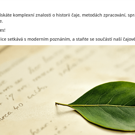
získáte komplexní znalosti o historii čaje, metodách zpracování, sp
e.
es!
dice setkává s moderním poznáním, a staňte se součástí naší čajov