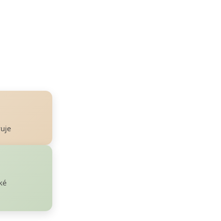
uje
ké