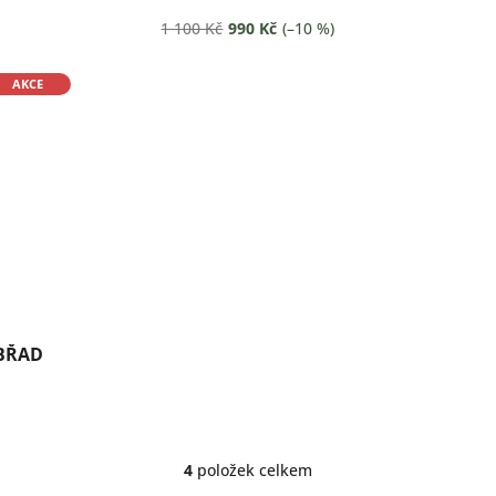
1 100 Kč
990 Kč
(–10 %)
AKCE
BŘAD
4
položek celkem
O