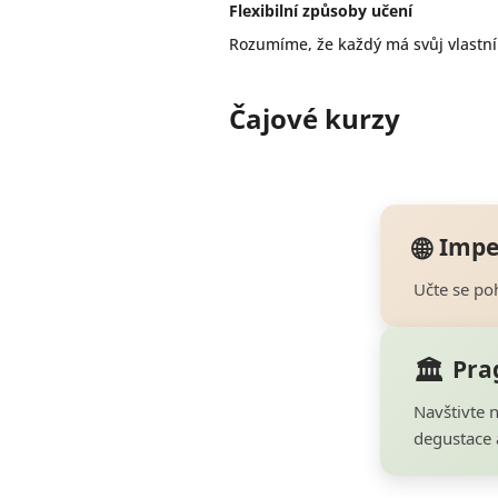
Flexibilní způsoby učení
Rozumíme, že každý má svůj vlastní r
Čajové kurzy
🌐
Impe
Učte se po
🏛️
Pra
Navštivte n
degustace a