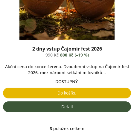
2 dny vstup Čajomír fest 2026
990 Kč
800 Kč
(–19 %)
Akční cena do konce června. Dvoudenní vstup na Čajomír fest
2026, mezinárodní setkání milovníků...
DOSTUPNÝ
Do košíku
Detail
3
položek celkem
O