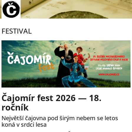
Přejít
na
obsah
FESTIVAL
Čajomír fest 2026 — 18.
ročník
Největší čajovna pod širým nebem se letos
koná v srdci lesa