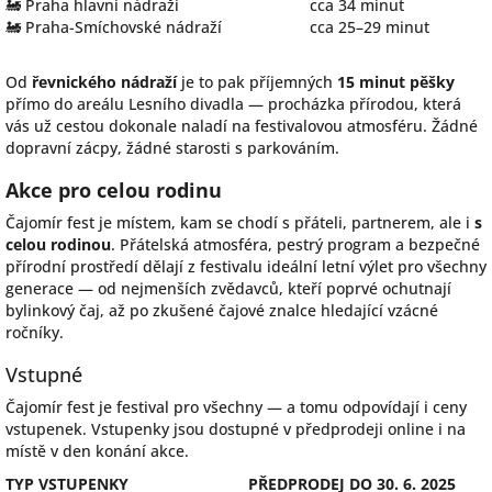
🚂 Praha hlavní nádraží
cca 34 minut
🚂 Praha-Smíchovské nádraží
cca 25–29 minut
Od
řevnického nádraží
je to pak příjemných
15 minut pěšky
přímo do areálu Lesního divadla — procházka přírodou, která
vás už cestou dokonale naladí na festivalovou atmosféru. Žádné
dopravní zácpy, žádné starosti s parkováním.
Akce pro celou rodinu
Čajomír fest je místem, kam se chodí s přáteli, partnerem, ale i
s
celou rodinou
. Přátelská atmosféra, pestrý program a bezpečné
přírodní prostředí dělají z festivalu ideální letní výlet pro všechny
generace — od nejmenších zvědavců, kteří poprvé ochutnají
bylinkový čaj, až po zkušené čajové znalce hledající vzácné
ročníky.
Vstupné
Čajomír fest je festival pro všechny — a tomu odpovídají i ceny
vstupenek. Vstupenky jsou dostupné v předprodeji online i na
místě v den konání akce.
TYP VSTUPENKY
PŘEDPRODEJ DO 30. 6. 2025