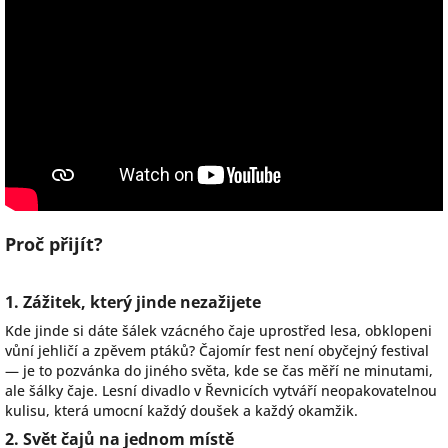
Proč přijít?
1. Zážitek, který jinde nezažijete
Kde jinde si dáte šálek vzácného čaje uprostřed lesa, obklopeni
vůní jehličí a zpěvem ptáků? Čajomír fest není obyčejný festival
— je to pozvánka do jiného světa, kde se čas měří ne minutami,
ale šálky čaje. Lesní divadlo v Řevnicích vytváří neopakovatelnou
kulisu, která umocní každý doušek a každý okamžik.
2. Svět čajů na jednom místě