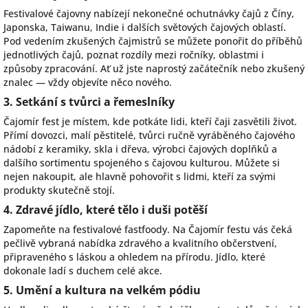
Festivalové čajovny nabízejí nekonečné ochutnávky čajů z Číny,
Japonska, Taiwanu, Indie i dalších světových čajových oblastí.
Pod vedením zkušených čajmistrů se můžete ponořit do příběhů
jednotlivých čajů, poznat rozdíly mezi ročníky, oblastmi i
způsoby zpracování. Ať už jste naprostý začátečník nebo zkušený
znalec — vždy objevíte něco nového.
3. Setkání s tvůrci a řemeslníky
Čajomír fest je místem, kde potkáte lidi, kteří čaji zasvětili život.
Přímí dovozci, malí pěstitelé, tvůrci ručně vyráběného čajového
nádobí z keramiky, skla i dřeva, výrobci čajových doplňků a
dalšího sortimentu spojeného s čajovou kulturou. Můžete si
nejen nakoupit, ale hlavně pohovořit s lidmi, kteří za svými
produkty skutečně stojí.
4. Zdravé jídlo, které tělo i duši potěší
Zapomeňte na festivalové fastfoody. Na Čajomír festu vás čeká
pečlivě vybraná nabídka zdravého a kvalitního občerstvení,
připraveného s láskou a ohledem na přírodu. Jídlo, které
dokonale ladí s duchem celé akce.
5. Umění a kultura na velkém pódiu