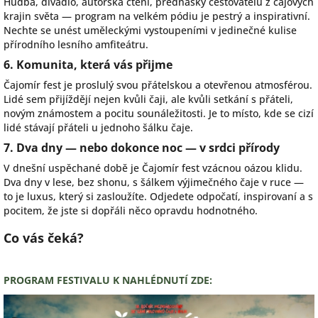
Hudba, divadlo, autorská čtení, přednášky cestovatelů z čajových
krajin světa — program na velkém pódiu je pestrý a inspirativní.
Nechte se unést uměleckými vystoupeními v jedinečné kulise
přírodního lesního amfiteátru.
6. Komunita, která vás přijme
Čajomír fest je proslulý svou přátelskou a otevřenou atmosférou.
Lidé sem přijíždějí nejen kvůli čaji, ale kvůli setkání s přáteli,
novým známostem a pocitu sounáležitosti. Je to místo, kde se cizí
lidé stávají přáteli u jednoho šálku čaje.
7. Dva dny — nebo dokonce noc — v srdci přírody
V dnešní uspěchané době je Čajomír fest vzácnou oázou klidu.
Dva dny v lese, bez shonu, s šálkem výjimečného čaje v ruce —
to je luxus, který si zasloužíte. Odjedete odpočatí, inspirovaní a s
pocitem, že jste si dopřáli něco opravdu hodnotného.
Co vás čeká?
PROGRAM FESTIVALU K NAHLÉDNUTÍ ZDE: