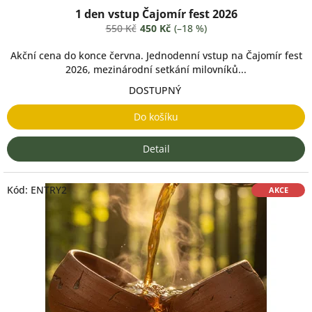
1 den vstup Čajomír fest 2026
550 Kč
450 Kč
(–18 %)
Akční cena do konce června. Jednodenní vstup na Čajomír fest
2026, mezinárodní setkání milovníků...
DOSTUPNÝ
Do košíku
Detail
Kód:
ENTRY2
AKCE