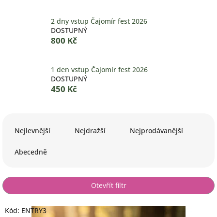
2 dny vstup Čajomír fest 2026
DOSTUPNÝ
800 Kč
1 den vstup Čajomír fest 2026
DOSTUPNÝ
450 Kč
Ř
a
Nejlevnější
Nejdražší
Nejprodávanější
z
e
Abecedně
n
í
p
Otevřít filtr
r
o
V
Kód:
ENTRY3
d