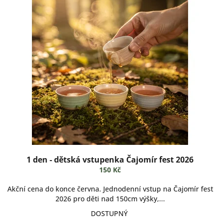
ý
u
p
k
i
t
s
ů
p
r
o
d
u
k
t
ů
1 den - dětská vstupenka Čajomír fest 2026
150 Kč
Akční cena do konce června. Jednodenní vstup na Čajomír fest
2026 pro děti nad 150cm výšky,...
DOSTUPNÝ