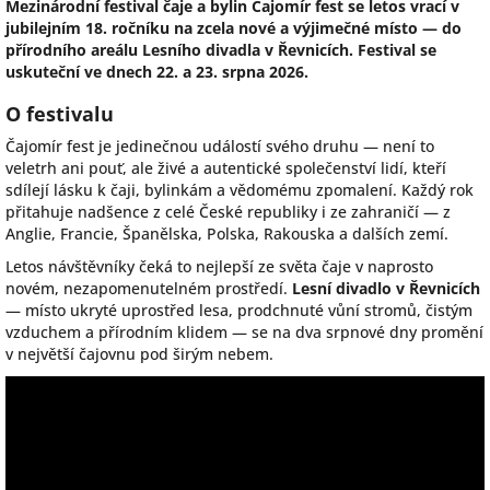
Mezinárodní festival čaje a bylin Čajomír fest se letos vrací v
jubilejním 18. ročníku na zcela nové a výjimečné místo — do
přírodního areálu Lesního divadla v Řevnicích. Festival se
uskuteční ve dnech 22. a 23. srpna 2026.
O festivalu
Čajomír fest je jedinečnou událostí svého druhu — není to
veletrh ani pouť, ale živé a autentické společenství lidí, kteří
sdílejí lásku k čaji, bylinkám a vědomému zpomalení. Každý rok
přitahuje nadšence z celé České republiky i ze zahraničí — z
Anglie, Francie, Španělska, Polska, Rakouska a dalších zemí.
Letos návštěvníky čeká to nejlepší ze světa čaje v naprosto
novém, nezapomenutelném prostředí.
Lesní divadlo v Řevnicích
— místo ukryté uprostřed lesa, prodchnuté vůní stromů, čistým
vzduchem a přírodním klidem — se na dva srpnové dny promění
v největší čajovnu pod širým nebem.