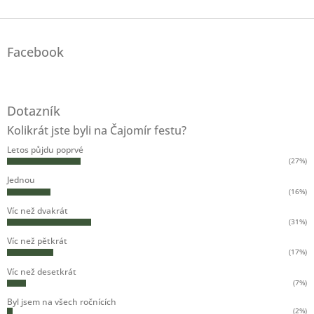
Z
á
Facebook
p
a
t
í
Dotazník
Kolikrát jste byli na Čajomír festu?
Letos půjdu poprvé
(27%)
Jednou
(16%)
Víc než dvakrát
(31%)
Víc než pětkrát
(17%)
Víc než desetkrát
(7%)
Byl jsem na všech ročnících
(2%)