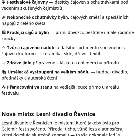
🍵
Festivalové čajovny
— desítky čajoven s ochutnávkami pod
vedením zkušených čajmistrů
🌿
Nekonečné ochutnávky
bylin, čajových směsí a speciálních
nápojů z celého světa
🛍️
Prodejci čajů a bylin
— přímí dovozci, pěstitelé i malé rodinné
značky
🏺
Tvůrci čajového nádobí
a dalšího sortimentu spojeného s
čajovou kulturou — keramika, sklo, dřevo i textil
🥗
Zdravé jídlo
připravené s láskou a ohledem na přírodu
🎭
Umělecká vystoupení na velkém pódiu
— hudba, divadlo,
přednášky a autorská čtení
⛺
Přenocování ve stanu
na vedlejší louce přímo u areálu
festivalu
Nové místo: Lesní divadlo Řevnice
Lesní divadlo v Řevnicích je místem, které jakoby bylo pro
Čajomír fest stvořeno. Příroda, ticho, vůně lesa a atmosféra,
která dovoluje skutečně zpomalit — to vše dokonale ladí s