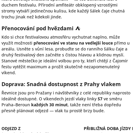
duchem festivalu. Přírodní amfiteátr obklopený vzrostlými
stromy vytváří jedinečnou kulisu, kde každý šálek čaje chutná
trochu jinak než kdekoli jinde.
Přenocování pod hvězdami
⛺
Kdo si chce festivalovou atmosféru vychutnat naplno, může
využít možnosti
přenocování ve stanu na vedlejší louce
přímo u
areálu. Usněte s vůní lesa, probuďte se do ranního šálku čaje a
druhý festivalový den začněte s čistou hlavou a klidnou myslí.
Stanové městečko je ideální volbou pro ty, kteří chtějí z Čajomír
festu vytěžit maximum a prožít skutečně nezapomenutelný
víkend.
Doprava: Snadná dostupnost z Prahy vlakem
Řevnice jsou pro Pražany i návštěvníky z celé republiky naprosto
ideálně dostupné. O víkendech jezdí vlaky linky
S7
ve směru
Praha–Beroun
každých 30 minut
, takže není třeba dopředu
přesně plánovat odjezd — vlak tu prostě brzy bude.
ODJEZD Z
PŘIBLIŽNÁ DOBA JÍZDY