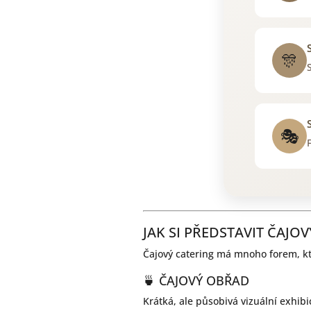
🎊
🎭
JAK SI PŘEDSTAVIT ČAJO
Čajový catering má mnoho forem, k
🍵 ČAJOVÝ OBŘAD
Krátká, ale působivá vizuální exhib