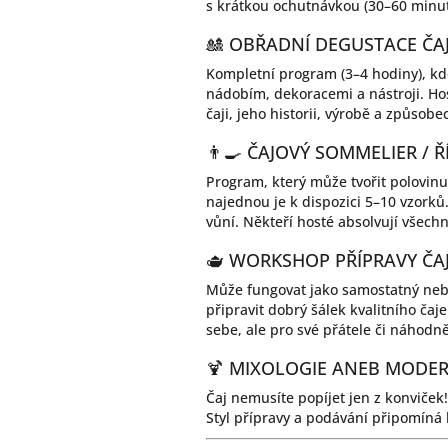
s krátkou ochutnávkou (30–60 minut)
🎎 OBŘADNÍ DEGUSTACE ČA
Kompletní program (3–4 hodiny), kd
nádobím, dekoracemi a nástroji. Hos
čaji, jeho historii, výrobě a způsobe
👨‍🍳 ČAJOVÝ SOMMELIER /
Program, který může tvořit polovin
najednou je k dispozici 5–10 vzorků
vůní. Někteří hosté absolvují všechn
🫖 WORKSHOP PŘÍPRAVY ČA
Může fungovat jako samostatný nebo
připravit dobrý šálek kvalitního čaj
sebe, ale pro své přátele či náhodně
🍹 MIXOLOGIE ANEB MODER
Čaj nemusíte popíjet jen z konviček! J
Styl přípravy a podávání připomíná