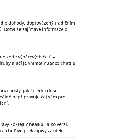
í dle dohody, doprovázený tradičním
ů. Dozví se zajímavé informace o
né série výběrových čajů –
druhy a učí je vnímat nuance chutí a
ozí hosty, jak si jednoduše
Ideálně nepřipravuje čaj sám pro
lení.
ravý koktejl v nealko i alko verzi.
 a chuťově překvapivý zážitek.