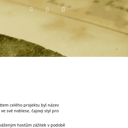
Nákupní
Hledat
Přihlášení
košík
ttem celého projektu byl název
 ve své noblese, čajový styl pro
t váženým hostům zážitek v podobě