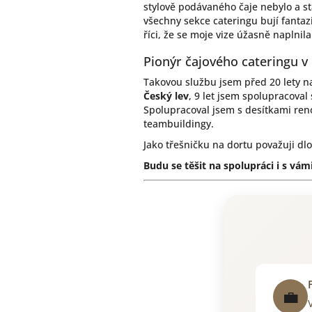
stylově podávaného čaje nebylo a st
všechny sekce cateringu bují fantaz
říci, že se moje vize úžasně naplnila
Pionýr čajového cateringu v
Takovou službu jsem před 20 lety na
Český lev
, 9 let jsem spolupracoval
Spolupracoval jsem s desítkami ren
teambuildingy.
Jako třešničku na dortu považuji d
Budu se těšit na spolupráci i s vámi
💼