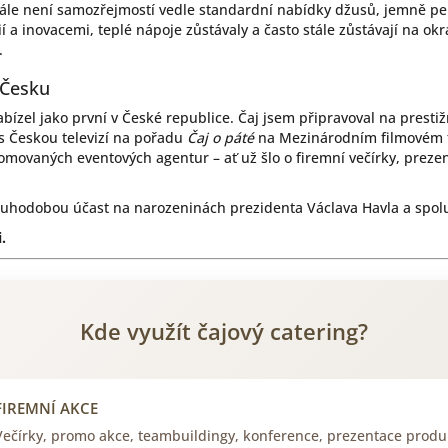
ále není samozřejmostí vedle standardní nabídky džusů, jemně perl
ií a inovacemi, teplé nápoje zůstávaly a často stále zůstávají na 
.
 Česku
bízel jako první v České republice. Čaj jsem připravoval na presti
 s Českou televizí na pořadu
Čaj o páté
na Mezinárodním filmovém fe
omovaných eventových agentur – ať už šlo o firemní večírky, preze
louhodobou účast na narozeninách prezidenta Václava Havla a spolu
.
Kde využít čajový catering?
FIREMNÍ AKCE
Večírky, promo akce, teambuildingy, konference, prezentace produ