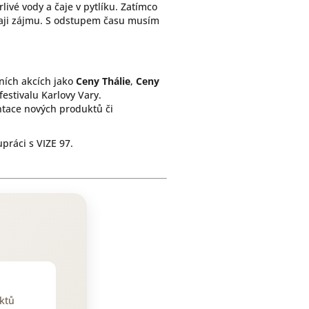
ivé vody a čaje v pytlíku. Zatímco
okraji zájmu. S odstupem času musím
žních akcích jako
Ceny Thálie
,
Ceny
stivalu Karlovy Vary.
ntace nových produktů či
práci s VIZE 97.
ktů