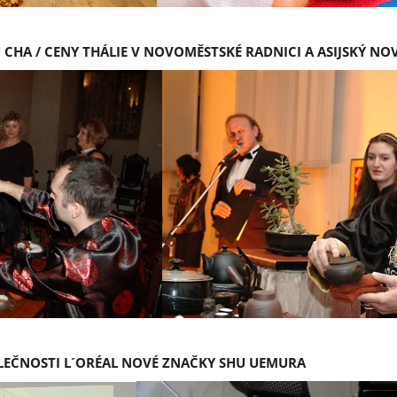
CHA / CENY THÁLIE V NOVOMĚSTSKÉ RADNICI A ASIJSKÝ NO
OLEČNOSTI L´ORÉAL NOVÉ ZNAČKY SHU UEMURA