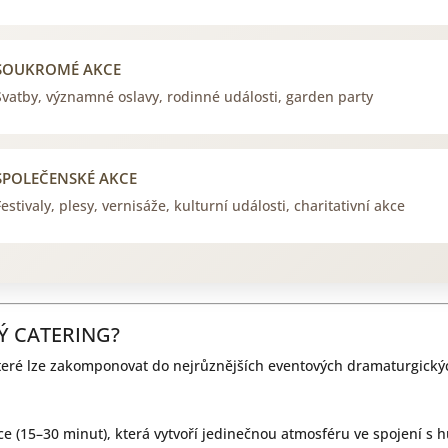
SOUKROMÉ AKCE
Svatby, významné oslavy, rodinné události, garden party
SPOLEČENSKÉ AKCE
Festivaly, plesy, vernisáže, kulturní události, charitativní akce
VÝ CATERING?
teré lze zakomponovat do nejrůznějších eventových dramaturgický
ice (15–30 minut), která vytvoří jedinečnou atmosféru ve spojení s 