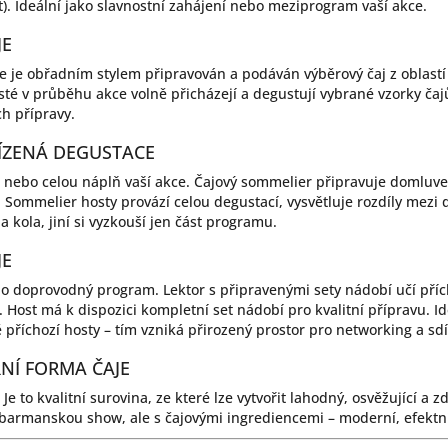
. Ideální jako slavnostní zahájení nebo meziprogram vaší akce.
JE
e je obřadním stylem připravován a podáván výběrový čaj z oblast
té v průběhu akce volně přicházejí a degustují vybrané vzorky čaj
ch přípravy.
 ŘÍZENÁ DEGUSTACE
u nebo celou náplň vaší akce. Čajový sommelier připravuje domluve
. Sommelier hosty provází celou degustací, vysvětluje rozdíly mezi 
a kola, jiní si vyzkouší jen část programu.
JE
 doprovodný program. Lektor s připravenými sety nádobí učí přích
e. Host má k dispozici kompletní set nádobí pro kvalitní přípravu. 
 příchozí hosty – tím vzniká přirozený prostor pro networking a sdí
NÍ FORMA ČAJE
e to kvalitní surovina, ze které lze vytvořit lahodný, osvěžující a zd
 barmanskou show, ale s čajovými ingrediencemi – moderní, efektní