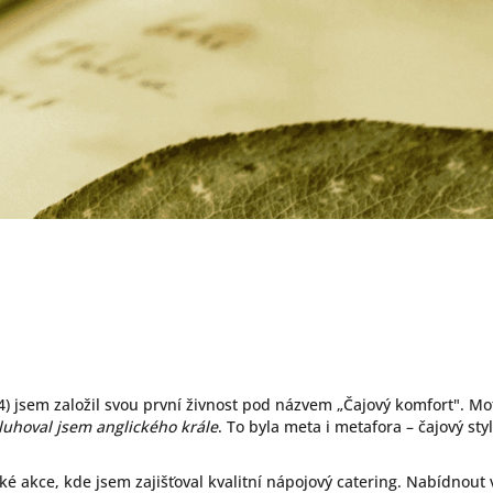
) jsem založil svou první živnost pod názvem „Čajový komfort". Mo
uhoval jsem anglického krále
. To byla meta i metafora – čajový styl
é akce, kde jsem zajišťoval kvalitní nápojový catering. Nabídnou