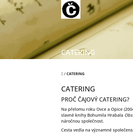
Přejít
na
obsah
CATERING
Domů
/
CATERING
CATERING
PROČ ČAJOVÝ CATERING?
Na přelomu roku Ovce a Opice (2004
slavné knihy Bohumila Hrabala
Obsl
náročnou společnost.
Cesta vedla na významné společensk