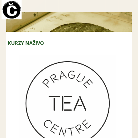
Přejít
na
obsah
KURZY NAŽIVO