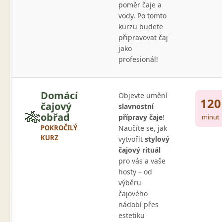
poměr čaje a
vody. Po tomto
kurzu budete
připravovat čaj
jako
profesionál!
Domácí
Objevte umění
120
čajový
slavnostní
🎋
obřad
přípravy čaje
!
minut
POKROČILÝ
Naučíte se, jak
KURZ
vytvořit
stylový
čajový rituál
pro vás a vaše
hosty – od
výběru
čajového
nádobí přes
estetiku