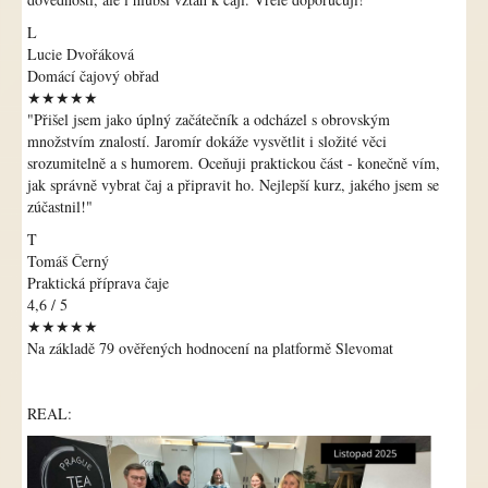
L
Lucie Dvořáková
Domácí čajový obřad
★★★★★
"Přišel jsem jako úplný začátečník a odcházel s obrovským
množstvím znalostí. Jaromír dokáže vysvětlit i složité věci
srozumitelně a s humorem. Oceňuji praktickou část - konečně vím,
jak správně vybrat čaj a připravit ho. Nejlepší kurz, jakého jsem se
zúčastnil!"
T
Tomáš Černý
Praktická příprava čaje
4,6 / 5
★★★★★
Na základě 79 ověřených hodnocení na platformě Slevomat
REAL: