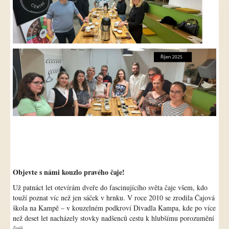
Objevte s námi kouzlo pravého čaje!
Už patnáct let otevírám dveře do fascinujícího světa čaje všem, kdo
touží poznat víc než jen sáček v hrnku. V roce 2010 se zrodila Čajová
škola na Kampě – v kouzelném podkroví Divadla Kampa, kde po více
než deset let nacházely stovky nadšenců cestu k hlubšímu porozumění
čaji.