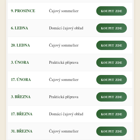
9. PROSINCE
Čajový sommelier
KOUPIT ZDE
6. LEDNA
Domácí čajový obřad
KOUPIT ZDE
20. LEDNA
Čajový sommelier
KOUPIT ZDE
3. ÚNORA
Praktická příprava
KOUPIT ZDE
17. ÚNORA
Čajový sommelier
KOUPIT ZDE
3. BŘEZNA
Praktická příprava
KOUPIT ZDE
17. BŘEZNA
Domácí čajový obřad
KOUPIT ZDE
31. BŘEZNA
Čajový sommelier
KOUPIT ZDE