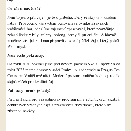
Co vás u nás čeká?
Není to jen o pití čaje – je to o příběhu, který se skrývá v každém
lístku. Provedeme vás světem pěstování čajovníků na svazích
vzdálených hor, odhalíme tajemství zpracování, které proměňuje
zelené lístky v bílý, zelený, oolong, černý či pu-erh čaj. A hlavně –
naučíme vás, jak si doma připravit dokonalý šálek čaje, který potěší
tělo i mysl.
Naše cesta pokračuje
Od roku 2020 pokračujeme pod novým jménem Škola Čajomír a od
roku 2023 máme domov v srdci Prahy – v nádhernémm Prague Tea
Centre na Vodičkové ulici. Moderní prostor, tradiční hodnoty a stále
stejná vášeň pro kvalitní čaj.
Patnáctý ročník je tady!
Připravil jsem pro vás jedinečný program plný autentických zážitků,
ochutnávek vzácných čajů a praktických dovedností, které vám
zůstanou navždy.