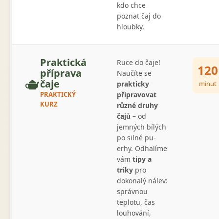
kdo chce
poznat čaj do
hloubky.
Praktická
Ruce do čaje!
120
příprava
Naučíte se
🫖
čaje
prakticky
minut
PRAKTICKÝ
připravovat
KURZ
různé druhy
čajů
– od
jemných bílých
po silné pu-
erhy. Odhalíme
vám
tipy a
triky
pro
dokonalý nálev:
správnou
teplotu, čas
louhování,