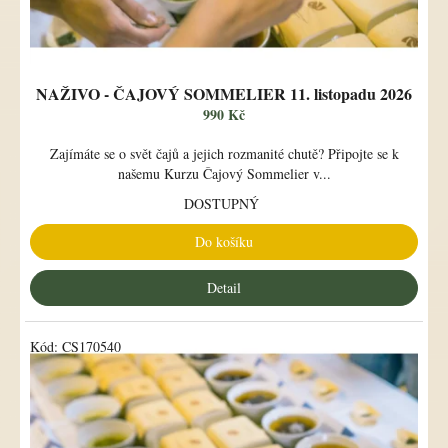
t
ů
NAŽIVO - ČAJOVÝ SOMMELIER 11. listopadu 2026
990 Kč
Zajímáte se o svět čajů a jejich rozmanité chutě? Připojte se k
našemu Kurzu Čajový Sommelier v...
DOSTUPNÝ
Do košíku
Detail
Kód:
CS170540