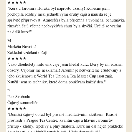
★★★★★
"Kurz u Jaromíra Horáka byl naprosto úžasný! Konečně jsem
pochopila rozdíly mezi jednotlivými druhy čajů a naučila se je
správně připravovat. Atmosféra byla příjemná a uvolněná, ochutnávka
různých čajů včetně neobvyklých chutí byla skvělá. Určitě se vrátím
na další kurz!"
M
Markéta Novotná
Základní vzdělání o čaji
★★★★★
"Jako dlouholetý milovník čaje jsem hledal kurz, který by mi rozšířil
obzory. Čajomír mě nezklamal! Jaromír je neuvěřitelně erudovaný a
jeho zkušenosti z World Tea Union a Tea Master Cup jsou znát.
Naučil jsem se techniky, které doma používám každý den."
P
Petr Svoboda
Čajový sommeliér
★★★★★
"Domácí čajový obřad byl pro mě meditativním zážitkem. Krásné
prostředí v Prague Tea Centre, kvalitní čaje a hlavně Jaromírův
přístup - klidný, trpělivý a plný znalostí. Kurz mi dal nejen praktické
dovednosti, ale i hlubší vztah k čaji. Vřele doporučuji!"