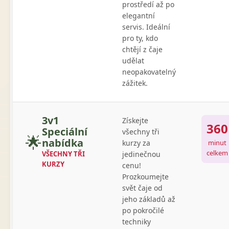
prostředí až po
elegantní
servis. Ideální
pro ty, kdo
chtějí z čaje
udělat
neopakovatelný
zážitek.
3v1
Získejte
360
Speciální
všechny tři
🌟
nabídka
kurzy za
minut
celkem
VŠECHNY TŘI
jedinečnou
KURZY
cenu!
Prozkoumejte
svět čaje od
jeho základů až
po pokročilé
techniky