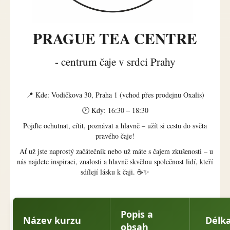
PRAGUE TEA CENTRE
- centrum čaje v srdci Prahy
📍 Kde: Vodičkova 30, Praha 1 (vchod přes prodejnu Oxalis)
🕐 Kdy: 16:30 – 18:30
Pojďte ochutnat, cítit, poznávat a hlavně – užít si cestu do světa
pravého čaje!
Ať už jste naprostý začátečník nebo už máte s čajem zkušenosti – u
nás najdete inspiraci, znalosti a hlavně skvělou společnost lidí, kteří
sdílejí lásku k čaji. ☕✨
Popis a
Název kurzu
Délk
obsah