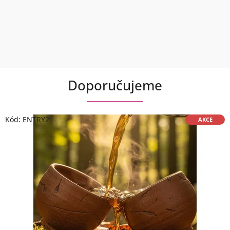
V
Doporučujeme
Z
D
Ě
Kód:
ENTRY2
AKCE
L
Á
N
Í
,
Z
Á
B