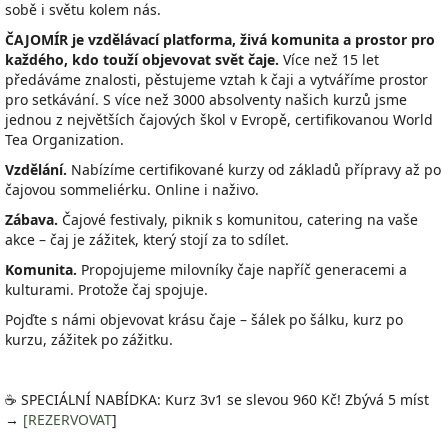
sobě i světu kolem nás.
ČAJOMÍR je vzdělávací platforma, živá komunita a prostor pro
každého, kdo touží objevovat svět čaje.
Více než 15 let
předáváme znalosti, pěstujeme vztah k čaji a vytváříme prostor
pro setkávání. S více než 3000 absolventy našich kurzů jsme
jednou z největších čajových škol v Evropě, certifikovanou World
Tea Organization.
Vzdělání.
Nabízíme certifikované kurzy od základů přípravy až po
čajovou sommeliérku. Online i naživo.
Zábava.
Čajové festivaly, piknik s komunitou, catering na vaše
akce – čaj je zážitek, který stojí za to sdílet.
Komunita.
Propojujeme milovníky čaje napříč generacemi a
kulturami. Protože čaj spojuje.
Pojďte s námi objevovat krásu čaje – šálek po šálku, kurz po
kurzu, zážitek po zážitku.
☕ SPECIÁLNÍ NABÍDKA: Kurz 3v1 se slevou 960 Kč! Zbývá 5 míst
→
[REZERVOVAT
]