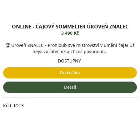
ONLINE - ČAJOVÝ SOMMELIER ÚROVEŇ ZNALEC
3 490 Kč
🏆 Úroveň ZNALEC - Prohloub své mistrovství v umění čaje! Už
nejsi začátečník a chceš posunout...
DOSTUPNÝ
Do košíku
Detail
Kód:
IOT3