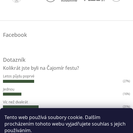
Z
á
Facebook
p
a
t
í
Dotazník
Kolikrát jste byli na Čajomír festu?
Letos půjdu poprvé
(27%)
Jednou
(16%)
Víc než dvakrát
(31%)
Víc než pětkrát
Tento web používá soubory cookie. Dalším
(17%)
procházením tohoto webu vyjadřujete souhlas s jejich
Víc než desetkrát
používáním.
(7%)