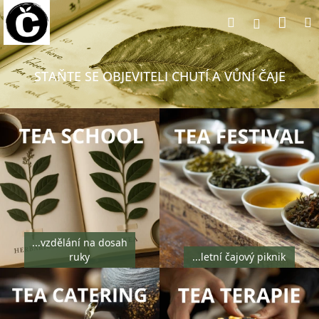
Přejít
Nák
Hledat
na
Přihlášen
obsah
koší
STAŇTE SE OBJEVITELI CHUTÍ A VŮNÍ ČAJE
...vzdělání na dosah
ruky
...letní čajový piknik