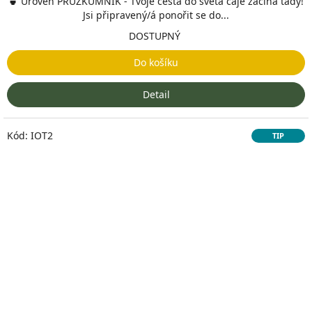
🍵 Úroveň PRŮZKUMNÍK - Tvoje cesta do světa čaje začína tady!
Jsi připravený/á ponořit se do...
DOSTUPNÝ
Do košíku
Detail
Kód:
IOT2
TIP