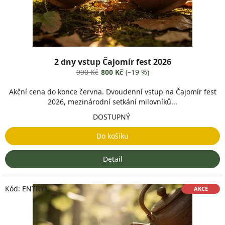
A
V
A
,
K
2 dny vstup Čajomír fest 2026
O
990 Kč
800 Kč
(–19 %)
M
Akční cena do konce června. Dvoudenní vstup na Čajomír fest
U
2026, mezinárodní setkání milovníků...
N
DOSTUPNÝ
I
T
Do košíku
A
Detail
Kód:
ENTRY1
AKCE