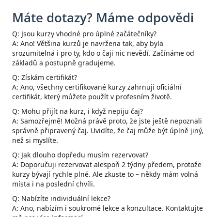
Máte dotazy? Máme odpovědi
Q: Jsou kurzy vhodné pro úplné začátečníky?
A: Ano! Většina kurzů je navržena tak, aby byla
srozumitelná i pro ty, kdo o čaji nic nevědí. Začínáme od
základů a postupně gradujeme.
Q: Získám certifikát?
A: Ano, všechny certifikované kurzy zahrnují oficiální
certifikát, který můžete použít v profesním životě.
Q: Mohu přijít na kurz, i když nepiju čaj?
A: Samozřejmě! Možná právě proto, že jste ještě nepoznali
správně připravený čaj. Uvidíte, že čaj může být úplně jiný,
než si myslíte.
Q: Jak dlouho dopředu musím rezervovat?
A: Doporučuji rezervovat alespoň 2 týdny předem, protože
kurzy bývají rychle plné. Ale zkuste to – někdy mám volná
místa i na poslední chvíli.
Q: Nabízíte individuální lekce?
A: Ano, nabízím i soukromé lekce a konzultace. Kontaktujte