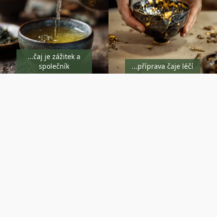
...čaj je zážitek a
společník
...příprava čaje léčí