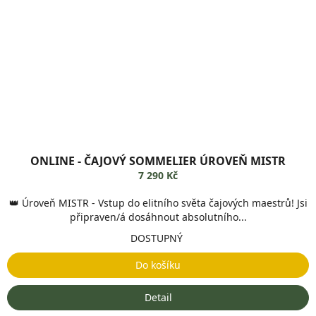
ONLINE - ČAJOVÝ SOMMELIER ÚROVEŇ MISTR
7 290 Kč
👑 Úroveň MISTR - Vstup do elitního světa čajových maestrů! Jsi
připraven/á dosáhnout absolutního...
DOSTUPNÝ
Do košíku
Detail