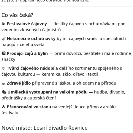
Co vás čeká?
🍵
Festivalové čajovny
— desítky čajoven s ochutnávkami pod
vedením zkušených čajmistrů
🌿
Nekonečné ochutnávky
bylin, čajových směsí a speciálních
nápojů z celého světa
🛍️
Prodejci čajů a bylin
— přímí dovozci, pěstitelé i malé rodinné
značky
🏺
Tvůrci čajového nádobí
a dalšího sortimentu spojeného s
čajovou kulturou — keramika, sklo, dřevo i textil
🥗
Zdravé jídlo
připravené s láskou a ohledem na přírodu
🎭
Umělecká vystoupení na velkém pódiu
— hudba, divadlo,
přednášky a autorská čtení
⛺
Přenocování ve stanu
na vedlejší louce přímo v areálu
festivalu
Nové místo: Lesní divadlo Řevnice