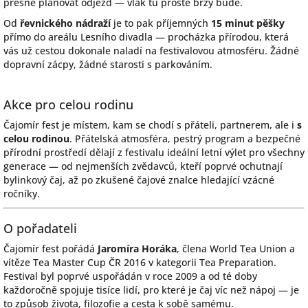
přesně plánovat odjezd — vlak tu prostě brzy bude.
Od
řevnického nádraží
je to pak příjemných
15 minut pěšky
přímo do areálu Lesního divadla — procházka přírodou, která
vás už cestou dokonale naladí na festivalovou atmosféru. Žádné
dopravní zácpy, žádné starosti s parkováním.
Akce pro celou rodinu
Čajomír fest je místem, kam se chodí s přáteli, partnerem, ale i
s
celou rodinou
. Přátelská atmosféra, pestrý program a bezpečné
přírodní prostředí dělají z festivalu ideální letní výlet pro všechny
generace — od nejmenších zvědavců, kteří poprvé ochutnají
bylinkový čaj, až po zkušené čajové znalce hledající vzácné
ročníky.
O pořadateli
Čajomír fest pořádá
Jaromíra Horáka
, člena World Tea Union a
vítěze Tea Master Cup ČR 2016 v kategorii Tea Preparation.
Festival byl poprvé uspořádán v roce 2009 a od té doby
každoročně spojuje tisíce lidí, pro které je čaj víc než nápoj — je
to způsob života, filozofie a cesta k sobě samému.