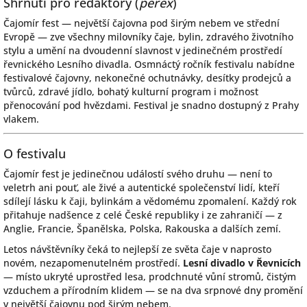
Shrnutí pro redaktory (
perex
)
Čajomír fest — největší čajovna pod širým nebem ve střední
Evropě — zve všechny milovníky čaje, bylin, zdravého životního
stylu a umění na dvoudenní slavnost v jedinečném prostředí
řevnického Lesního divadla. Osmnáctý ročník festivalu nabídne
festivalové čajovny, nekonečné ochutnávky, desítky prodejců a
tvůrců, zdravé jídlo, bohatý kulturní program i možnost
přenocování pod hvězdami. Festival je snadno dostupný z Prahy
vlakem.
O festivalu
Čajomír fest je jedinečnou událostí svého druhu — není to
veletrh ani pouť, ale živé a autentické společenství lidí, kteří
sdílejí lásku k čaji, bylinkám a vědomému zpomalení. Každý rok
přitahuje nadšence z celé České republiky i ze zahraničí — z
Anglie, Francie, Španělska, Polska, Rakouska a dalších zemí.
Letos návštěvníky čeká to nejlepší ze světa čaje v naprosto
novém, nezapomenutelném prostředí.
Lesní divadlo v Řevnicích
— místo ukryté uprostřed lesa, prodchnuté vůní stromů, čistým
vzduchem a přírodním klidem — se na dva srpnové dny promění
v největší čajovnu pod širým nebem.