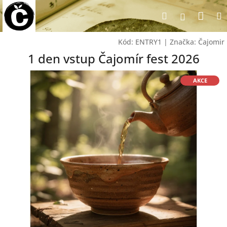
Přejít
Nák
Hledat
na
Přihlášen
obsah
koší
Kód:
ENTRY1
|
Značka:
Čajomir
1 den vstup Čajomír fest 2026
AKCE