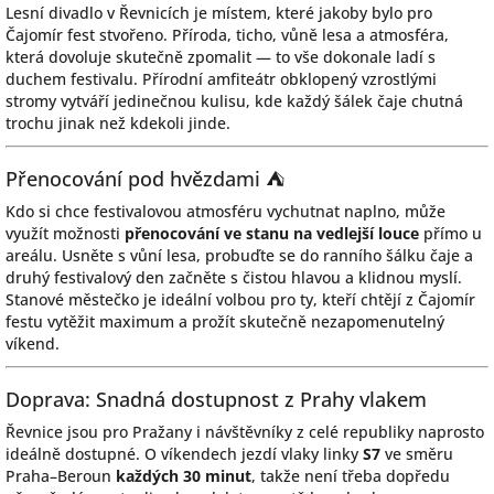
Lesní divadlo v Řevnicích je místem, které jakoby bylo pro
Čajomír fest stvořeno. Příroda, ticho, vůně lesa a atmosféra,
která dovoluje skutečně zpomalit — to vše dokonale ladí s
duchem festivalu. Přírodní amfiteátr obklopený vzrostlými
stromy vytváří jedinečnou kulisu, kde každý šálek čaje chutná
trochu jinak než kdekoli jinde.
Přenocování pod hvězdami ⛺
Kdo si chce festivalovou atmosféru vychutnat naplno, může
využít možnosti
přenocování ve stanu na vedlejší louce
přímo u
areálu. Usněte s vůní lesa, probuďte se do ranního šálku čaje a
druhý festivalový den začněte s čistou hlavou a klidnou myslí.
Stanové městečko je ideální volbou pro ty, kteří chtějí z Čajomír
festu vytěžit maximum a prožít skutečně nezapomenutelný
víkend.
Doprava: Snadná dostupnost z Prahy vlakem
Řevnice jsou pro Pražany i návštěvníky z celé republiky naprosto
ideálně dostupné. O víkendech jezdí vlaky linky
S7
ve směru
Praha–Beroun
každých 30 minut
, takže není třeba dopředu