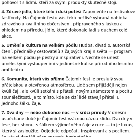
pohovořit s lidmi, kteří za svými produkty skutečně stojí.
4. Zdravé jídlo, které tělo i duši potěší
Zapomeňte na festivalové
fastfoody. Na Čajomír festu vás čeká pečlivě vybraná nabídka
zdravého a kvalitního občerstvení, připraveného s láskou a
ohledem na přírodu. Jídlo, které dokonale ladí s duchem celé
akce.
5. Umění a kultura na velkém pódiu
Hudba, divadlo, autorská
čtení, přednášky cestovatelů z čajových krajin světa — program
na velkém pódiu je pestrý a inspirativní. Nechte se unést
uměleckými vystoupeními v jedinečné kulise přírodního lesního
amfiteátru.
6. Komunita, která vás přijme
Čajomír fest je proslulý svou
přátelskou a otevřenou atmosférou. Lidé sem přijíždějí nejen
kvůli čaji, ale kvůli setkání s přáteli, novým známostem a pocitu
sounáležitosti. Je to místo, kde se cizí lidé stávají přáteli u
jednoho šálku čaje.
7. Dva dny — nebo dokonce noc — v srdci přírody
V dnešní
uspěchané době je Čajomír fest vzácnou oázou klidu. Dva dny v
lese, bez shonu, s šálkem výjimečného čaje v ruce — to je luxus,
který si zasloužíte. Odjedete odpočatí, inspirovaní a s pocitem,
že jste si dopřáli něco opravdu hodnotného.