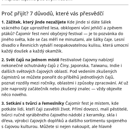
Proč přijít? 7 důvodů, které vás přesvědčí
1. Zážitek, který jinde nezažijete
Kde jinde si dáte šálek
vzácného čaje uprostřed lesa, obklopeni vůní jehličí a zpěvem
ptáků? Čajomír fest není obyčejný festival — je to pozvánka do
jiného světa, kde se čas měří ne minutami, ale šálky čaje. Lesní
divadlo v Řevnicích vytváří neopakovatelnou kulisu, která umocní
každý doušek a každý okamžik.
2. Svět čajů na jednom místě
Festivalové čajovny nabízejí
nekonečné ochutnávky čajů z Číny, Japonska, Taiwanu, Indie i
dalších světových čajových oblastí. Pod vedením zkušených
čajmistrů se můžete ponořit do příběhů jednotlivých čajů,
poznat rozdíly mezi ročníky, oblastmi i způsoby zpracování. Ať už
jste naprostý začátečník nebo zkušený znalec — vždy objevíte
něco nového.
3. Setkání s tvůrci a řemeslníky
Čajomír fest je místem, kde
potkáte lidi, kteří čaji zasvětili život. Přímí dovozci, malí pěstitelé,
tvůrci ručně vyráběného čajového nádobí z keramiky, skla i
dřeva, výrobci čajových doplňků a dalšího sortimentu spojeného
s čajovou kulturou. Můžete si nejen nakoupit, ale hlavně