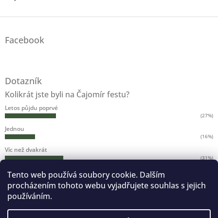
Z
á
Facebook
p
a
t
í
Dotazník
Kolikrát jste byli na Čajomír festu?
Letos půjdu poprvé
(27%)
Jednou
(16%)
Víc než dvakrát
(31%)
Víc než pětkrát
Tento web používá soubory cookie. Dalším
(17%)
procházením tohoto webu vyjadřujete souhlas s jejich
Víc než desetkrát
používáním.
(7%)
Byl jsem na všech ročnících