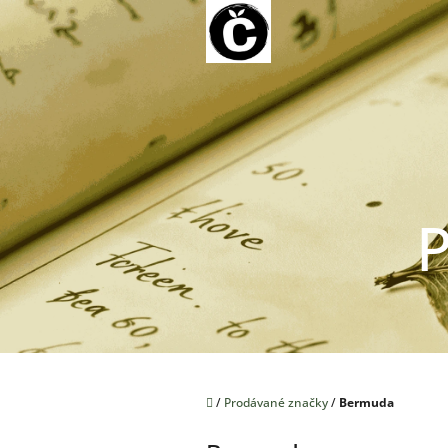
Přejít
na
obsah
P
Domů
/
Prodávané značky
/
Bermuda