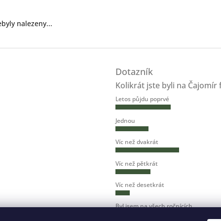
byly nalezeny...
Dotazník
Kolikrát jste byli na Čajomír 
Letos půjdu poprvé
Jednou
Víc než dvakrát
Víc než pětkrát
Víc než desetkrát
Byl jsem na všech ročnících