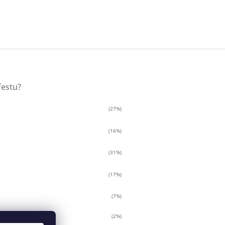
festu?
(27%)
(16%)
(31%)
(17%)
(7%)
(2%)