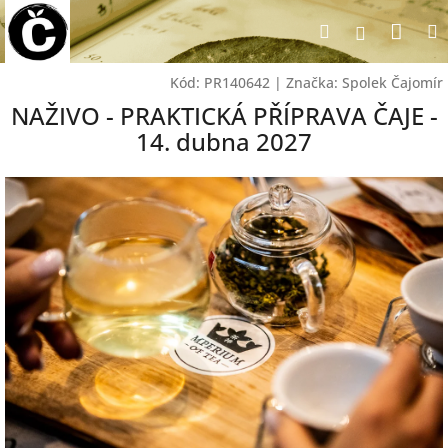
Přejít
Nák
Hledat
na
Přihlášen
obsah
koší
Kód:
PR140642
|
Značka:
Spolek Čajomír
NAŽIVO - PRAKTICKÁ PŘÍPRAVA ČAJE -
14. dubna 2027