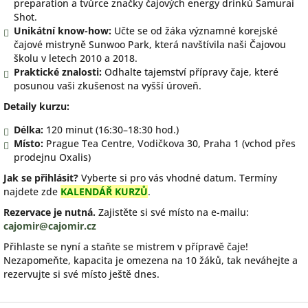
preparation a tvůrce značky čajových energy drinků Samurai
Shot.
Unikátní know-how:
Učte se od žáka významné korejské
čajové mistryně Sunwoo Park, která navštívila naši Čajovou
školu v letech 2010 a 2018.
Praktické znalosti:
Odhalte tajemství přípravy čaje, které
posunou vaši zkušenost na vyšší úroveň.
Detaily kurzu:
Délka:
120 minut (16:30–18:30 hod.)
Místo:
Prague Tea Centre, Vodičkova 30, Praha 1 (vchod přes
prodejnu Oxalis)
Jak se přihlásit?
Vyberte si pro vás vhodné datum. Termíny
najdete zde
KALENDÁŘ KURZŮ
.
Rezervace je nutná.
Zajistěte si své místo na e-mailu:
cajomir@cajomir.cz
Přihlaste se nyní a staňte se mistrem v přípravě čaje!
Nezapomeňte, kapacita je omezena na 10 žáků, tak neváhejte a
rezervujte si své místo ještě dnes.