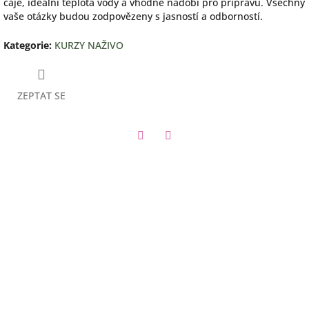
čaje, ideální teplota vody a vhodné nádobí pro přípravu. Všechny
vaše otázky budou zodpovězeny s jasností a odborností.
Kategorie
:
KURZY NAŽIVO
ZEPTAT SE
Facebook
Twitter