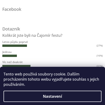
Z
á
Facebook
p
a
t
í
Dotazník
Kolikrát jste byli na Čajomír festu?
Letos půjdu poprvé
(27%)
Jednou
(16%)
Víc než dvakrát
(31%)
Víc než pětkrát
Tento web používá soubory cookie. Dalším
(17%)
procházením tohoto webu vyjadřujete souhlas s jejich
Víc než desetkrát
používáním.
(7%)
Byl jsem na všech ročnících
Nastavení
(2%)
Počet hlasů:
584