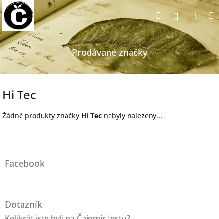
Přejít
Nák
Hledat
na
Přihlášen
obsah
koší
Prodávané značky
Hi Tec
Žádné produkty značky
Hi Tec
nebyly nalezeny...
Z
á
Facebook
p
a
t
í
Dotazník
Kolikrát jste byli na Čajomír festu?