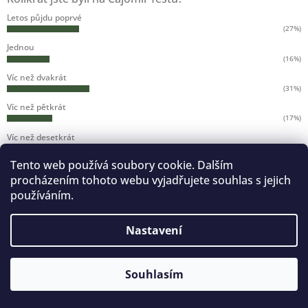
Letos půjdu poprvé
(27%)
Jednou
(16%)
Víc než dvakrát
(31%)
Víc než pětkrát
(17%)
Víc než desetkrát
(7%)
Tento web používá soubory cookie. Dalším
Byl jsem na všech ročnících
(2%)
procházením tohoto webu vyjadřujete souhlas s jejich
Počet hlasů:
587
používáním.
Nastavení
Copyright 2026
CAJOMIR
. Všechna práva vyhrazena.
Vytvořil Shoptet
Souhlasím